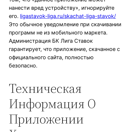
нанести вред устройству», игнорируйте
его.
ligastavok-liga.ru/skachat-liga-stavok/
Это обычное уведомление при скачивании
программ не из мобильного маркета.
Администрация БК Лига Ставок
гарантирует, что приложение, скачанное с
официального сайта, полностью
безопасно.
Техническая
Информация О
Приложении