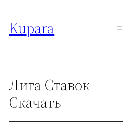
Kupara
Лига Ставок
Скачать