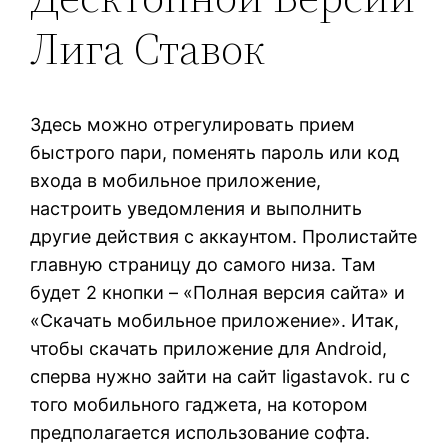
Лига Ставок
Здесь можно отрегулировать прием
быстрого пари, поменять пароль или код
входа в мобильное приложение,
настроить уведомления и выполнить
другие действия с аккаунтом. Пролистайте
главную страницу до самого низа. Там
будет 2 кнопки – «Полная версия сайта» и
«Скачать мобильное приложение». Итак,
чтобы скачать приложение для Android,
сперва нужно зайти на сайт ligastavok. ru с
того мобильного гаджета, на котором
предполагается использование софта.