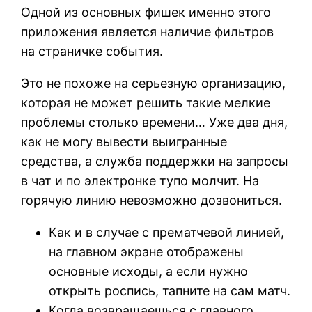
Одной из основных фишек именно этого
приложения является наличие фильтров
на страничке события.
Это не похоже на серьезную организацию,
которая не может решить такие мелкие
проблемы столько времени… Уже два дня,
как не могу вывести выигранные
средства, а служба поддержки на запросы
в чат и по электронке тупо молчит. На
горячую линию невозможно дозвониться.
Как и в случае с прематчевой линией,
на главном экране отображены
основные исходы, а если нужно
открыть роспись, тапните на сам матч.
Когда возвращаешься с главного