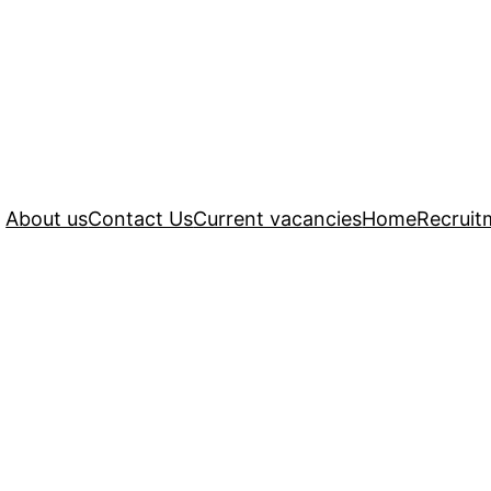
About us
Contact Us
Current vacancies
Home
Recruit