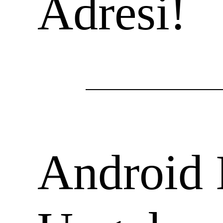
Adresi!
Android 