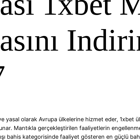
sı 1xbet M
sını Indiri
7
r ve yasal olarak Avrupa ülkelerine hizmet eder, 1xbet ül
ar. Mantıkla gerçekleştirilen faaliyetlerin engellenme
adışı bahis kategorisinde faaliyet gösteren en güçlü ba