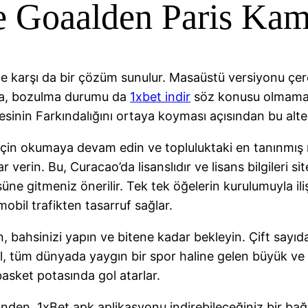
re Goaalden Paris Ka
e karşı da bir çözüm sunulur. Masaüstü versiyonu çerç
ma, bozulma durumu da
1xbet indir
söz konusu olmamakt
tesinin Farkındalığını ortaya koyması açısından bu alt
 için okumaya devam edin ve topluluktaki en tanınmış 
r verin. Bu, Curacao’da lisanslıdır ve lisans bilgileri 
e gitmeniz önerilir. Tek tek öğelerin kurulumuyla ili
mobil trafikten tasarruf sağlar.
 bahsinizi yapın ve bitene kadar bekleyin. Çift sayıd
ol, tüm dünyada yaygın bir spor haline gelen büyük ve
asket potasında gol atarlar.
rinden, 1xBet apk aplikasyonu indirebileceğiniz bir bağ