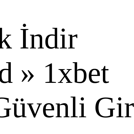
 İndir
 » 1xbet
Güvenli Gir