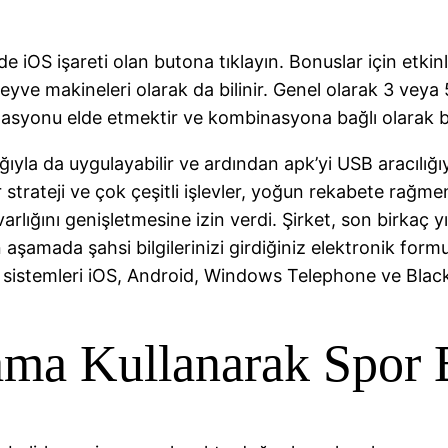
 iOS işareti olan butona tıklayın. Bonuslar için etki
yve makineleri olarak da bilinir. Genel olarak 3 veya 5
yonu elde etmektir ve kombinasyona bağlı olarak bir
ığıyla da uygulayabilir ve ardından apk’yi USB aracılığı
ir strateji ve çok çeşitli işlevler, yoğun rekabete ra
arlığını genişletmesine izin verdi. Şirket, son birkaç 
n aşamada şahsi bilgilerinizi girdiğiniz elektronik fo
im sistemleri iOS, Android, Windows Telephone ve Black
ma Kullanarak Spor B