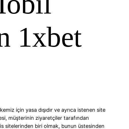
obil
n 1xbet
kemiz için yasa dışıdır ve ayrıca istenen site
si, müşterinin ziyaretçiler tarafından
his sitelerinden biri olmak, bunun üstesinden