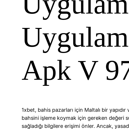
Uygulama
Uygulama
Apk V 9
1xbet, bahis pazarları için Maltalı bir yapıdı
bahsini işleme koymak için gereken değeri sun
sağladığı bilgilere erişimi önler. Ancak, yas