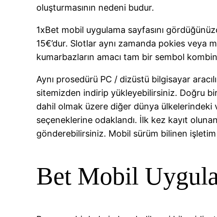
oluşturmasının nedeni budur.
1xBet mobil uygulama sayfasını gördüğünüzde
15€’dur. Slotlar aynı zamanda pokies veya me
kumarbazların amacı tam bir sembol kombinas
Aynı prosedürü PC / dizüstü bilgisayar aracıl
sitemizden indirip yükleyebilirsiniz. Doğru b
dahil olmak üzere diğer dünya ülkelerindeki v
seçeneklerine odaklandı. İlk kez kayıt oluna
gönderebilirsiniz. Mobil sürüm bilinen işlet
Bet Mobil Uygula