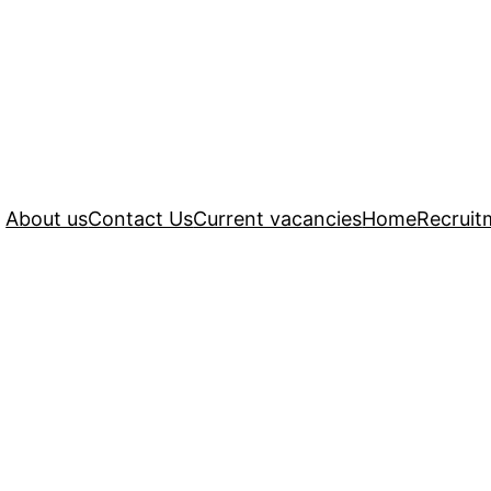
About us
Contact Us
Current vacancies
Home
Recruit